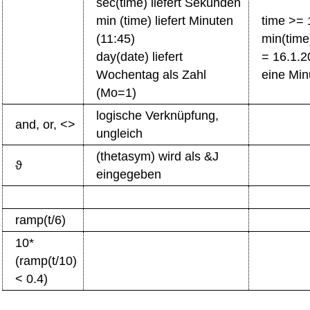
sec(time) liefert Sekunden
min (time) liefert Minuten
time >= 
(11:45)
min(time
day(date) liefert
= 16.1.2
Wochentag als Zahl
eine Min
(Mo=1)
logische Verknüpfung,
and, or, <>
ungleich
(thetasym) wird als &J
ϑ
eingegeben
ramp(t/6)
10*
(ramp(t/10)
< 0.4)