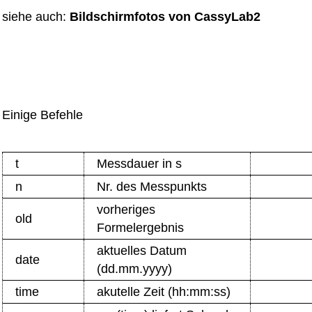
siehe auch:
Bildschirmfotos von CassyLab2
Einige Befehle
t
Messdauer in s
n
Nr. des Messpunkts
vorheriges
old
Formelergebnis
aktuelles Datum
date
(dd.mm.yyyy)
time
akutelle Zeit (hh:mm:ss)