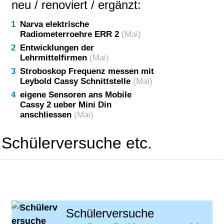
neu / renoviert / ergänzt:
Narva elektrische
Radiometerroehre ERR 2
(Mai)
Entwicklungen der
Lehrmittelfirmen
(Mai)
Stroboskop Frequenz messen mit
Leybold Cassy Schnittstelle
(Mai)
eigene Sensoren ans Mobile
Cassy 2 ueber Mini Din
anschliessen
(Mai)
Ultrakurzwellensender Leybold
(Mai)
Schülerversuche etc.
Phywe Hochspannungsgeraet 7kV
Nr 11729 und statisches Voltmeter
7,5kV Nr 11150
(Mai)
Wirbelstrombremse
(Mai)
Entwicklungen der
Lehrmittelfirmen
(Mai)
Schülerversuche